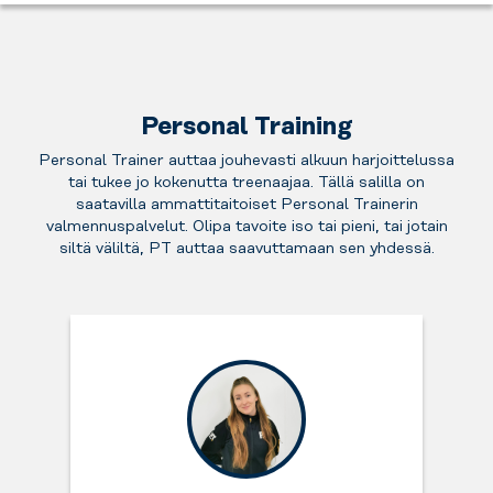
esimerkiksi
varten
treenien
tankoihin.
selän
ja
aikana
Hyödynnä
lihaksiasi
hengähdät
podcastia,
näitä
tai
sen
äänikirjaa
tarpeeksi
pumppaa
jälkeen.
tai
mukaan
ojentajiasi
Täältä
Personal Training
lempimusiikkiasi.
-
-
löydät
Meillä
sinä
nyt
Personal Trainer auttaa jouhevasti alkuun harjoittelussa
kaapit
on
päätät
on
tai tukee jo kokenutta treenaajaa. Tällä salilla on
arvotavaroiden
siihen
kuinka.
sen
saatavilla ammattitaitoiset Personal Trainerin
säilyttämiseen
Wi-
aika.
valmennuspalvelut. Olipa tavoite iso tai pieni, tai jotain
sekä
Fi.
siltä väliltä, PT auttaa saavuttamaan sen yhdessä.
suihkut.
Muistathan
ottaa
mukaan
oman
lukkosi.