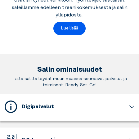
ovat siirtyneet verkkoon. Työntekijät vastaavat
saleillamme edelleen treenikokemuksesta ja salin
ylläpidosta.
Lue lisää
Salin ominaisuudet
Tältä salilta löydät muun muassa seuraavat palvelut ja
toiminnot. Ready. Set. Go!
Digipalvelut
Hoida
näppärästi
jäsenyyteesi
liittyviä