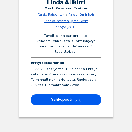
Linda Alikirri
Cert. Personal Trainer
Raisio Raisiontori
/
Raisio Kuninkoja
linda.valmentaa@gmail.com
0407054616
Tavoitteena parempi olo,
kehonmuokkaus tai suorituskyvyn
parantaminen? Lähdetään kohti
tavoitteitasi.
Erityisosaaminen:
Liikkuvuusharjoittelu, Painonhallinta ja
kehonkoostumuksen muokkaaminen,
Toiminnallinen harjoittelu, Raskausajan
liikunta, Elämäntapamuutos
Sähköposti