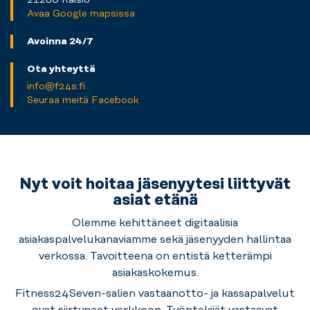
Avaa Google mapsissa
Avoinna 24/7
Ota yhteyttä
info@f24s.fi
Seuraa meitä Facebook
Nyt voit hoitaa jäsenyytesi liittyvät
asiat etänä
Olemme
kehittäneet digitaalisia
asiakaspalvelukanaviamme sekä
jäsenyyden hallintaa
verkossa.
Tavoitteena on entistä ketterämpi
asiakaskokemus.
Fitness24Seven-salien vastaanotto- ja
kassapalvelut