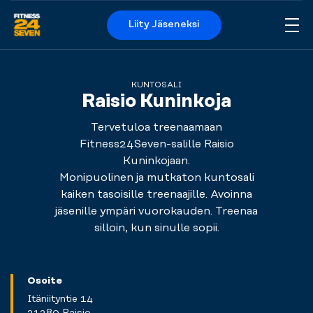
Liity Jäseneksi
Me
Logo
KUNTOSALI
Raisio Kuninkoja
Tervetuloa treenaamaan
Fitness24Seven-salille
Raisio
Kuninkojaan.
Monipuolinen
ja
mutkaton
kuntosali
kaiken tasoisille treenaajille.
Avoinna
jäsenille ympäri vuorokauden. Treenaa
silloin,
kun sinulle sopii
.
Osoite
Itäniityntie 14
21280 Raisio