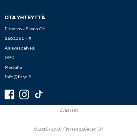
OTA YHTEYTTÄ
Fitness24Seven OY
2402161 - 5
Asiakaspalvelu
DPO
Medialle
Info@f24s.fi
Evästeet
©2018-2026 Fitness24Seven OY