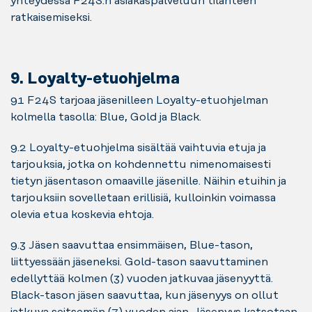
yhteydessä F24S:n asiakaspalveluun tilanteen
ratkaisemiseksi.
9. Loyalty-etuohjelma
9.1 F24S tarjoaa jäsenilleen Loyalty-etuohjelman
kolmella tasolla: Blue, Gold ja Black.
9.2 Loyalty-etuohjelma sisältää vaihtuvia etuja ja
tarjouksia, jotka on kohdennettu nimenomaisesti
tietyn jäsentason omaaville jäsenille. Näihin etuihin ja
tarjouksiin sovelletaan erillisiä, kulloinkin voimassa
olevia etua koskevia ehtoja.
9.3 Jäsen saavuttaa ensimmäisen, Blue-tason,
liittyessään jäseneksi. Gold-tason saavuttaminen
edellyttää kolmen (3) vuoden jatkuvaa jäsenyyttä.
Black-tason jäsen saavuttaa, kun jäsenyys on ollut
jatkuva seitsemän (7) vuoden ajan. Jäsenyys katsotaan