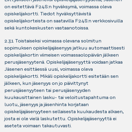
on esitettävä F24S:n hyväksymä, voimassa oleva
opiskelijakortti. Tiedot hyväksyttävistä
opiskelijakorteista on saatavilla F24S:n verkkosivuilla
sekä kuntokeskusten vastaanotoissa.
2.3.1 Toistaiseksi voimassa olevana solmitun
sopimuksen opiskelijajäsenyys jatkuu automaattisesti
opiskelijakortin viimeisen voimassaolopäivän jälkeen
perusjäsenyytenä. Opiskelijajäsenyyttä voidaan jatkaa
Jäsenen esittäessä uusi, voimassa oleva
opiskelijakortti. Mikäli opiskelijakortti esitetään sen
jälkeen, kun jäsenyys on jo päivittynyt
perusjäsenyyteen tai perusjäsenyyden
kuukausittainen lasku- tai veloitustapahtuma on
luotu, jäsenyys ja jäsenhinta korjataan
opiskelijajäsenyyteen sellaisesta kuukaudesta alkaen,
josta ei ole vielä laskutettu. Opiskelijajäsenyyttä ei
aseteta voimaan takautuvasti.