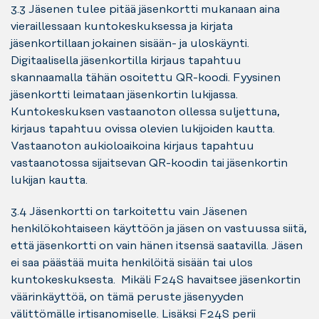
3.3 Jäsenen tulee pitää jäsenkortti mukanaan aina
vieraillessaan kuntokeskuksessa ja kirjata
jäsenkortillaan jokainen sisään- ja uloskäynti.
Digitaalisella jäsenkortilla kirjaus tapahtuu
skannaamalla tähän osoitettu QR-koodi. Fyysinen
jäsenkortti leimataan jäsenkortin lukijassa.
Kuntokeskuksen vastaanoton ollessa suljettuna,
kirjaus tapahtuu ovissa olevien lukijoiden kautta.
Vastaanoton aukioloaikoina kirjaus tapahtuu
vastaanotossa sijaitsevan QR-koodin tai jäsenkortin
lukijan kautta.
3.4 Jäsenkortti on tarkoitettu vain Jäsenen
henkilökohtaiseen käyttöön ja jäsen on vastuussa siitä,
että jäsenkortti on vain hänen itsensä saatavilla. Jäsen
ei saa päästää muita henkilöitä sisään tai ulos
kuntokeskuksesta. Mikäli F24S havaitsee jäsenkortin
väärinkäyttöä, on tämä peruste jäsenyyden
välittömälle irtisanomiselle. Lisäksi F24S perii