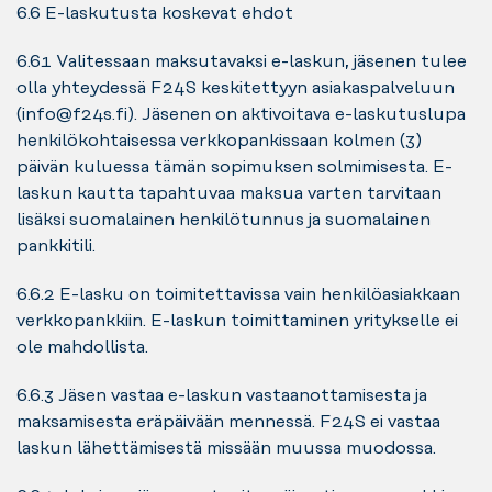
6.6 E-laskutusta koskevat ehdot
6.6.1 Valitessaan maksutavaksi e-laskun, jäsenen tulee
olla yhteydessä F24S keskitettyyn asiakaspalveluun
(info@f24s.fi). Jäsenen on aktivoitava e-laskutuslupa
henkilökohtaisessa verkkopankissaan kolmen (3)
päivän kuluessa tämän sopimuksen solmimisesta. E-
laskun kautta tapahtuvaa maksua varten tarvitaan
lisäksi suomalainen henkilötunnus ja suomalainen
pankkitili.
6.6.2 E-lasku on toimitettavissa vain henkilöasiakkaan
verkkopankkiin. E-laskun toimittaminen yritykselle ei
ole mahdollista.
6.6.3 Jäsen vastaa e-laskun vastaanottamisesta ja
maksamisesta eräpäivään mennessä. F24S ei vastaa
laskun lähettämisestä missään muussa muodossa.