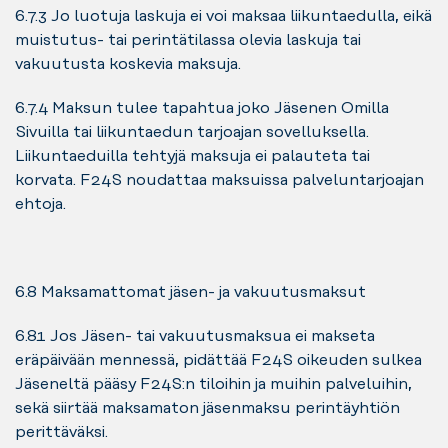
6.7.3 Jo luotuja laskuja ei voi maksaa liikuntaedulla, eikä
muistutus- tai perintätilassa olevia laskuja tai
vakuutusta koskevia maksuja.
6.7.4 Maksun tulee tapahtua joko Jäsenen Omilla
Sivuilla tai liikuntaedun tarjoajan sovelluksella.
Liikuntaeduilla tehtyjä maksuja ei palauteta tai
korvata. F24S noudattaa maksuissa palveluntarjoajan
ehtoja.
6.8 Maksamattomat jäsen- ja vakuutusmaksut
6.8.1 Jos Jäsen- tai vakuutusmaksua ei makseta
eräpäivään mennessä, pidättää F24S oikeuden sulkea
Jäseneltä pääsy F24S:n tiloihin ja muihin palveluihin,
sekä siirtää maksamaton jäsenmaksu perintäyhtiön
perittäväksi.