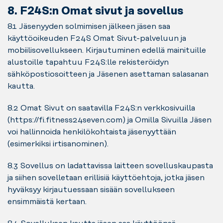
8. F24S:n Omat sivut ja sovellus
8.1 Jäsenyyden solmimisen jälkeen jäsen saa
käyttöoikeuden F24S Omat Sivut-palveluun ja
mobiilisovellukseen. Kirjautuminen edellä mainituille
alustoille tapahtuu F24S:lle rekisteröidyn
sähköpostiosoitteen ja Jäsenen asettaman salasanan
kautta.
8.2 Omat Sivut on saatavilla F24S:n verkkosivuilla
(https://fi.fitness24seven.com) ja Omilla Sivuilla Jäsen
voi hallinnoida henkilökohtaista jäsenyyttään
(esimerkiksi irtisanominen).
8.3 Sovellus on ladattavissa laitteen sovelluskaupasta
ja siihen sovelletaan erillisiä käyttöehtoja, jotka jäsen
hyväksyy kirjautuessaan sisään sovellukseen
ensimmäistä kertaan.