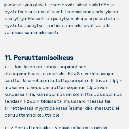
jäädytettynä olevat treenipäivät jäävät säästöön ja
hyvitetään automaattisesti treeniaikana jäädytyksen
päätyttyä. Maksettua jäädytysmaksua ei palauteta tai
hyvitetä. Jäädytys- ja irtisanomisaika eivät voi olla
voimassa samanaikaisesti.
11. Peruuttamisoikeus
11.1 Jos Jäsen on tehnyt sopimuksen
etäsopimuksena, esimerkiksi F24S:n verkkosivujen
kautta, Jäsenellä on kuluttajasuojalain 6. luvun 14 §:n
mukainen oikeus peruuttaa sopimus 14 päivän
kuluessa siitä, kun sopimus on solmittu. Jos sopimus
tehdään F24S:n tiloissa tai muussa kiinteässä tai
siirrettävässä myyntipaikassa (esimerkiksi messut), ei
peruuttamisoikeutta ole.
11.2 Peruuttamisaika 14 päivää alkaa sitä päivää