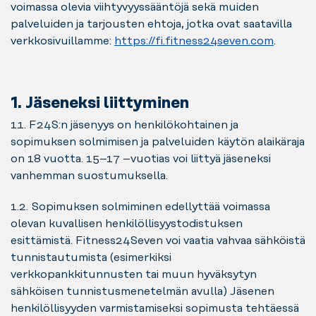
voimassa olevia viihtyvyyssääntöjä sekä muiden
palveluiden ja tarjousten ehtoja, jotka ovat saatavilla
verkkosivuillamme:
https://fi.fitness24seven.com
.
1. Jäseneksi liittyminen
1.1. F24S:n jäsenyys on henkilökohtainen ja
sopimuksen solmimisen ja palveluiden käytön alaikäraja
on 18 vuotta. 15–17 –vuotias voi liittyä jäseneksi
vanhemman suostumuksella.
1.2. Sopimuksen solmiminen edellyttää voimassa
olevan kuvallisen henkilöllisyystodistuksen
esittämistä. Fitness24Seven voi vaatia vahvaa sähköistä
tunnistautumista (esimerkiksi
verkkopankkitunnusten tai muun hyväksytyn
sähköisen tunnistusmenetelmän avulla) Jäsenen
henkilöllisyyden varmistamiseksi sopimusta tehtäessä