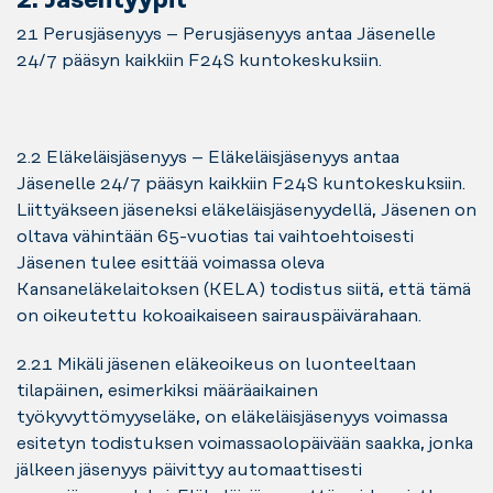
2. Jäsentyypit
2.1 Perusjäsenyys – Perusjäsenyys antaa Jäsenelle
24/7 pääsyn kaikkiin F24S kuntokeskuksiin.
2.2 Eläkeläisjäsenyys – Eläkeläisjäsenyys antaa
Jäsenelle 24/7 pääsyn kaikkiin F24S kuntokeskuksiin.
Liittyäkseen jäseneksi eläkeläisjäsenyydellä, Jäsenen on
oltava vähintään 65-vuotias tai vaihtoehtoisesti
Jäsenen tulee esittää voimassa oleva
Kansaneläkelaitoksen (KELA) todistus siitä, että tämä
on oikeutettu kokoaikaiseen sairauspäivärahaan.
2.2.1 Mikäli jäsenen eläkeoikeus on luonteeltaan
tilapäinen, esimerkiksi määräaikainen
työkyvyttömyyseläke, on eläkeläisjäsenyys voimassa
esitetyn todistuksen voimassaolopäivään saakka, jonka
jälkeen jäsenyys päivittyy automaattisesti