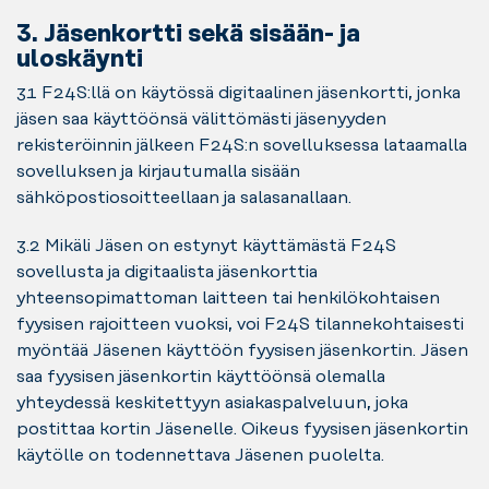
3. Jäsenkortti sekä sisään- ja
uloskäynti
3.1 F24S:llä on käytössä digitaalinen jäsenkortti, jonka
jäsen saa käyttöönsä välittömästi jäsenyyden
rekisteröinnin jälkeen F24S:n sovelluksessa lataamalla
sovelluksen ja kirjautumalla sisään
sähköpostiosoitteellaan ja salasanallaan.
3.2 Mikäli Jäsen on estynyt käyttämästä F24S
sovellusta ja digitaalista jäsenkorttia
yhteensopimattoman laitteen tai henkilökohtaisen
fyysisen rajoitteen vuoksi, voi F24S tilannekohtaisesti
myöntää Jäsenen käyttöön fyysisen jäsenkortin. Jäsen
saa fyysisen jäsenkortin käyttöönsä olemalla
yhteydessä keskitettyyn asiakaspalveluun, joka
postittaa kortin Jäsenelle. Oikeus fyysisen jäsenkortin
käytölle on todennettava Jäsenen puolelta.