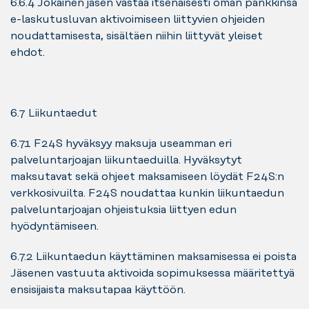
6.6.4 Jokainen jäsen vastaa itsenäisesti oman pankkinsa
e-laskutusluvan aktivoimiseen liittyvien ohjeiden
noudattamisesta, sisältäen niihin liittyvät yleiset
ehdot.
6.7 Liikuntaedut
6.7.1 F24S hyväksyy maksuja useamman eri
palveluntarjoajan liikuntaeduilla. Hyväksytyt
maksutavat sekä ohjeet maksamiseen löydät F24S:n
verkkosivuilta. F24S noudattaa kunkin liikuntaedun
palveluntarjoajan ohjeistuksia liittyen edun
hyödyntämiseen.
6.7.2 Liikuntaedun käyttäminen maksamisessa ei poista
Jäsenen vastuuta aktivoida sopimuksessa määritettyä
ensisijaista maksutapaa käyttöön.