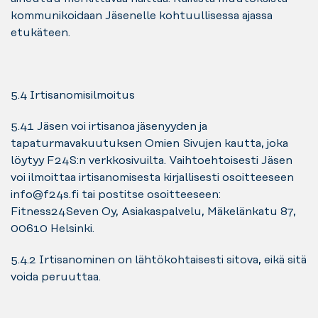
kommunikoidaan Jäsenelle kohtuullisessa ajassa
etukäteen.
5.4 Irtisanomisilmoitus
5.4.1 Jäsen voi irtisanoa jäsenyyden ja
tapaturmavakuutuksen Omien Sivujen kautta, joka
löytyy F24S:n verkkosivuilta. Vaihtoehtoisesti Jäsen
voi ilmoittaa irtisanomisesta kirjallisesti osoitteeseen
info@f24s.fi tai postitse osoitteeseen:
Fitness24Seven Oy, Asiakaspalvelu, Mäkelänkatu 87,
00610 Helsinki.
5.4.2 Irtisanominen on lähtökohtaisesti sitova, eikä sitä
voida peruuttaa.