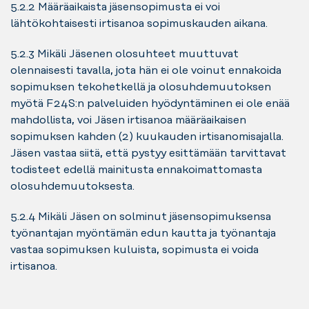
5.2.2 Määräaikaista jäsensopimusta ei voi
lähtökohtaisesti irtisanoa sopimuskauden aikana.
5.2.3 Mikäli Jäsenen olosuhteet muuttuvat
olennaisesti tavalla, jota hän ei ole voinut ennakoida
sopimuksen tekohetkellä ja olosuhdemuutoksen
myötä F24S:n palveluiden hyödyntäminen ei ole enää
mahdollista, voi Jäsen irtisanoa määräaikaisen
sopimuksen kahden (2) kuukauden irtisanomisajalla.
Jäsen vastaa siitä, että pystyy esittämään tarvittavat
todisteet edellä mainitusta ennakoimattomasta
olosuhdemuutoksesta.
5.2.4 Mikäli Jäsen on solminut jäsensopimuksensa
työnantajan myöntämän edun kautta ja työnantaja
vastaa sopimuksen kuluista, sopimusta ei voida
irtisanoa.