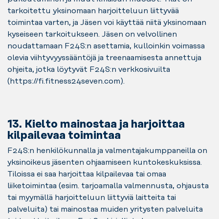
tarkoitettu yksinomaan harjoitteluun liittyvää
toimintaa varten, ja Jäsen voi käyttää niitä yksinomaan
kyseiseen tarkoitukseen. Jäsen on velvollinen
noudattamaan F24S:n asettamia, kulloinkin voimassa
olevia viihtyvyyssääntöjä ja treenaamisesta annettuja
ohjeita, jotka löytyvät F24S:n verkkosivuilta
(https://fi.fitness24seven.com).
13. Kielto mainostaa ja harjoittaa
kilpailevaa toimintaa
F24S:n henkilökunnalla ja valmentajakumppaneilla on
yksinoikeus jäsenten ohjaamiseen kuntokeskuksissa.
Tiloissa ei saa harjoittaa kilpailevaa tai omaa
liiketoimintaa (esim. tarjoamalla valmennusta, ohjausta
tai myymällä harjoitteluun liittyviä laitteita tai
palveluita) tai mainostaa muiden yritysten palveluita