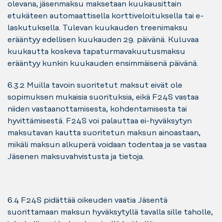
olevana, jäsenmaksu maksetaan kuukausittain
etukäteen automaattisella korttiveloituksella tai e-
laskutuksella. Tulevan kuukauden treenimaksu
erääntyy edellisen kuukauden 29. päivänä. Kuluvaa
kuukautta koskeva tapaturmavakuutusmaksu
erääntyy kunkin kuukauden ensimmäisenä päivänä.
6.3.2 Muilla tavoin suoritetut maksut eivät ole
sopimuksen mukaisia suorituksia, eikä F24S vastaa
niiden vastaanottamisesta, kohdentamisesta tai
hyvittämisestä. F24S voi palauttaa ei-hyväksytyn
maksutavan kautta suoritetun maksun ainoastaan,
mikäli maksun alkuperä voidaan todentaa ja se vastaa
Jäsenen maksuvahvistusta ja tietoja.
6.4 F24S pidättää oikeuden vaatia Jäsentä
suorittamaan maksun hyväksytyllä tavalla sille taholle,