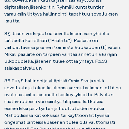
8.4 Sovelluksen kautta jäsen saa käyttöönsä
digitaalisen jäsenkortin. Ryhmäliikuntatuntien
varauksiin liittyvä hallinnointi tapahtuu sovelluksen
kautta.
8.5 Jäsen voi kirjautua sovellukseen vain yhdellä
laitteella kerrallaan ("Päälaite"). Päälaite on
vaihdettavissa jäsenen toimesta kuukauden (1) välein.
Mikäli päälaite on tarpeen vaihtaa annetun aikarajan
ulkopuolella, jäsenen tulee ottaa yhteys F24S
asiakaspalveluun.
8.6 F24S hallinnoi ja ylläpitää Omia Sivuja sekä
sovellusta ja tekee kaikkensa varmistaakseen, että ne
ovat saatavilla Jäsenelle keskeytyksettä. Palvelun
saatavuudessa voi esiintyä tilapäisiä katkoksia
esimerkiksi päivitysten ja huoltotöiden vuoksi.
Mahdollisissa katkoksissa tai käyttöön liittyvissä
ongelmatilanteissa Jäsenen tulee olla välittömästi