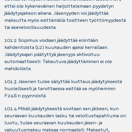
ettei ole kykeneväinen harjoittelemaan pyydetyn
jäädytysjakson aikana. Jäsenyyden voi jäädyttää
maksutta myös esittämällä tositteen työttömyydestä
tai asevelvollisuudesta.
10.1.2 Sopimus voidaan jäädyttää enintään
kahdentoista (12) kuukauden ajaksi kerrallaan.
Jäädytysajan päätyttyä jäsenyys aktivoituu
automaattisesti. Takautuva jäädyttäminen ei ole
mahdollista.
10.1.3 Jäsenen tulee säilyttää kuittaus jäädytyksestä
huolellisesti ja tarvittaessa esittää se myöhemmin
F24S:n pyynnöstä.
10.1.4 Mikäli jäädytyksestä sovitaan sen jälkeen, kun
seuraavan kuukauden lasku tai veloitustapahtuma on
luotu, tulee seuraavan kuukauden jäsen- ja
vakuutusmaksu maksaa normaalisti. Maksetut,