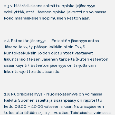
2.3.2 Määräaikaisena solmittu opiskelijajäsenyys
edellyttää, että Jäsenen opiskelijakortti on voimassa
koko määräaikaisen sopimuksen keston ajan.
2.4 Esteetön jäsenyys – Esteetön jäsenyys antaa
Jäsenelle 24/7 pääsyn kaikkiin niihin F24S
kuntokeskuksiin, joiden olosuhteet vastaavat
liikuntarajoitteisen Jäsenen tarpeita (kuten esteetön
sisäänkäynti). Esteetön jäsenyys on tarjolla vain
liikuntarajoitteisille Jäsenille.
2.5 Nuorisojäsenyys - Nuorisojäsenyys on voimassa
kaikilla Suomen saleilla ja sisäänpääsy on rajoitettu
kello 06:00 – 20:00 väliseen aikaan. Nuorisojäsenen
tulee olla iältään 15–17 –vuotias. Toistaiseksi voimassa