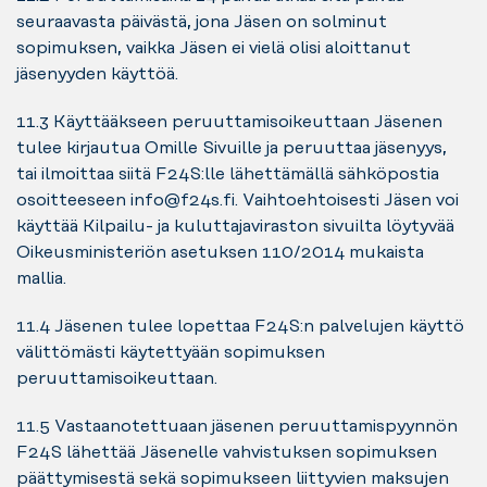
seuraavasta päivästä, jona Jäsen on solminut
sopimuksen, vaikka Jäsen ei vielä olisi aloittanut
jäsenyyden käyttöä.
11.3 Käyttääkseen peruuttamisoikeuttaan Jäsenen
tulee kirjautua Omille Sivuille ja peruuttaa jäsenyys,
tai ilmoittaa siitä F24S:lle lähettämällä sähköpostia
osoitteeseen info@f24s.fi. Vaihtoehtoisesti Jäsen voi
käyttää Kilpailu- ja kuluttajaviraston sivuilta löytyvää
Oikeusministeriön asetuksen 110/2014 mukaista
mallia.
11.4 Jäsenen tulee lopettaa F24S:n palvelujen käyttö
välittömästi käytettyään sopimuksen
peruuttamisoikeuttaan.
11.5 Vastaanotettuaan jäsenen peruuttamispyynnön
F24S lähettää Jäsenelle vahvistuksen sopimuksen
päättymisestä sekä sopimukseen liittyvien maksujen