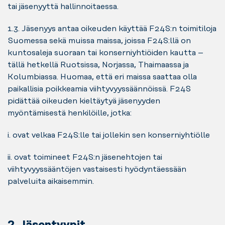
tai jäsenyyttä hallinnoitaessa.
1.3. Jäsenyys antaa oikeuden käyttää F24S:n toimitiloja
Suomessa sekä muissa maissa, joissa F24S:llä on
kuntosaleja suoraan tai konserniyhtiöiden kautta –
tällä hetkellä Ruotsissa, Norjassa, Thaimaassa ja
Kolumbiassa. Huomaa, että eri maissa saattaa olla
paikallisia poikkeamia viihtyvyyssäännöissä. F24S
pidättää oikeuden kieltäytyä jäsenyyden
myöntämisestä henkilöille, jotka:
i. ovat velkaa F24S:lle tai jollekin sen konserniyhtiölle
ii. ovat toimineet F24S:n jäsenehtojen tai
viihtyvyyssääntöjen vastaisesti hyödyntäessään
palveluita aikaisemmin.