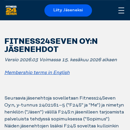
Liity Jäseneksi
Me
Logo
FITNESS24SEVEN OY:N
JÄSENEHDOT
Versio 2026.03 Voimassa 15. kesäkuu 2026 alkaen
Membership terms in English
Seuraavia jäsenehtoja sovelletaan Fitness24Seven
Oy:n, y-tunnus 2402161–5 ("F24S" ja "Me") ja nimetyn
henkilön ("Jäsen") välillä F24S:n jäsenilleen tarjoamista
palveluista tehdyssä sopimuksessa ("Sopimus").
Näiden jäsenehtojen lisäksi F24S soveltaa kulloinkin