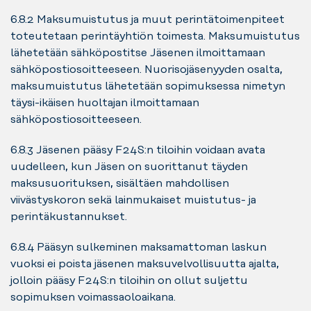
6.8.2 Maksumuistutus ja muut perintätoimenpiteet
toteutetaan perintäyhtiön toimesta. Maksumuistutus
lähetetään sähköpostitse Jäsenen ilmoittamaan
sähköpostiosoitteeseen. Nuorisojäsenyyden osalta,
maksumuistutus lähetetään sopimuksessa nimetyn
täysi-ikäisen huoltajan ilmoittamaan
sähköpostiosoitteeseen.
6.8.3 Jäsenen pääsy F24S:n tiloihin voidaan avata
uudelleen, kun Jäsen on suorittanut täyden
maksusuorituksen, sisältäen mahdollisen
viivästyskoron sekä lainmukaiset muistutus- ja
perintäkustannukset.
6.8.4 Pääsyn sulkeminen maksamattoman laskun
vuoksi ei poista jäsenen maksuvelvollisuutta ajalta,
jolloin pääsy F24S:n tiloihin on ollut suljettu
sopimuksen voimassaoloaikana.