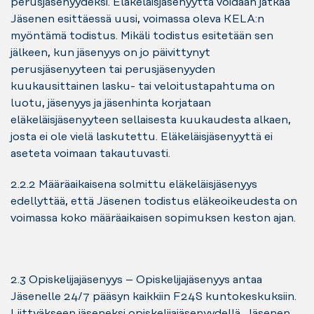
perusjäsenyydeksi. Eläkeläisjäsenyyttä voidaan jatkaa
Jäsenen esittäessä uusi, voimassa oleva KELA:n
myöntämä todistus. Mikäli todistus esitetään sen
jälkeen, kun jäsenyys on jo päivittynyt
perusjäsenyyteen tai perusjäsenyyden
kuukausittainen lasku- tai veloitustapahtuma on
luotu, jäsenyys ja jäsenhinta korjataan
eläkeläisjäsenyyteen sellaisesta kuukaudesta alkaen,
josta ei ole vielä laskutettu. Eläkeläisjäsenyyttä ei
aseteta voimaan takautuvasti.
2.2.2 Määräaikaisena solmittu eläkeläisjäsenyys
edellyttää, että Jäsenen todistus eläkeoikeudesta on
voimassa koko määräaikaisen sopimuksen keston ajan.
2.3 Opiskelijajäsenyys – Opiskelijajäsenyys antaa
Jäsenelle 24/7 pääsyn kaikkiin F24S kuntokeskuksiin.
Liittyäkseen jäseneksi opiskelijajäsenyydellä, Jäsenen