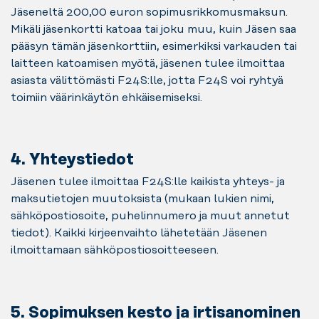
Jäseneltä 200,00 euron sopimusrikkomusmaksun.
Mikäli jäsenkortti katoaa tai joku muu, kuin Jäsen saa
pääsyn tämän jäsenkorttiin, esimerkiksi varkauden tai
laitteen katoamisen myötä, jäsenen tulee ilmoittaa
asiasta välittömästi F24S:lle, jotta F24S voi ryhtyä
toimiin väärinkäytön ehkäisemiseksi.
4. Yhteystiedot
Jäsenen tulee ilmoittaa F24S:lle kaikista yhteys- ja
maksutietojen muutoksista (mukaan lukien nimi,
sähköpostiosoite, puhelinnumero ja muut annetut
tiedot). Kaikki kirjeenvaihto lähetetään Jäsenen
ilmoittamaan sähköpostiosoitteeseen.
5. Sopimuksen kesto ja irtisanominen