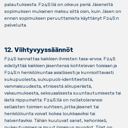
palautuksesta. F24S:llä on oikeus periä Jäseneltä
sopimuksen mukainen maksu siltä osin, kuin Jäsen on
ennen sopimuksen peruuttamista käyttänyt F24S:n
palveluita.
12. Viihtyvyyssäännöt
F24S kannattaa kaikkien ihmisten tasa-arvoa. F24S
edellyttää kaikkien jäsentensä kohtelevan toisiaan ja
F24S:n henkilökuntaa asiallisesti ja kunnioittavasti
sukupuolesta, sukupuoli-identiteetistä,
vammaisuudesta, etnisestä alkuperästä,
vakaumuksesta, seksuaalisesta suuntautumisesta tai
iästä riippumatta. F24S:llä on nollatoleranssi
sellaisten toimien suhteen, jotka jäsenet tai
henkilökunta voivat kokea loukkaaviksi tai
halventaviksi. Tähän kuuluvat sanat, kehonkieli,
pukeutuminen ja muut ilmaisun muodot. Tilat on