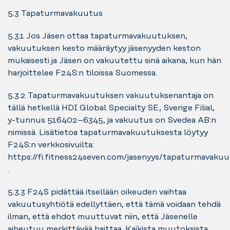
5.3 Tapaturmavakuutus
5.3.1 Jos Jäsen ottaa tapaturmavakuutuksen,
vakuutuksen kesto määräytyy jäsenyyden keston
mukaisesti ja Jäsen on vakuutettu sinä aikana, kun hän
harjoittelee F24S:n tiloissa Suomessa.
5.3.2 Tapaturmavakuutuksen vakuutuksenantaja on
tällä hetkellä HDI Global Specialty SE, Sverige Filial,
y-tunnus 516402–6345, ja vakuutus on Svedea AB:n
nimissä. Lisätietoa tapaturmavakuutuksesta löytyy
F24S:n verkkosivuilta:
https://fi.fitness24seven.com/jasenyys/tapaturmavaku
.
5.3.3 F24S pidättää itsellään oikeuden vaihtaa
vakuutusyhtiötä edellyttäen, että tämä voidaan tehdä
ilman, että ehdot muuttuvat niin, että Jäsenelle
aiheutuu merkittävää haittaa. Kaikista muutoksista