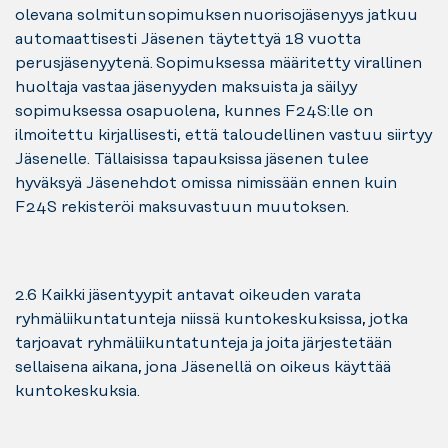
olevana solmitun sopimuksen nuorisojäsenyys jatkuu
automaattisesti Jäsenen täytettyä 18 vuotta
perusjäsenyytenä. Sopimuksessa määritetty virallinen
huoltaja vastaa jäsenyyden maksuista ja säilyy
sopimuksessa osapuolena, kunnes F24S:lle on
ilmoitettu kirjallisesti, että taloudellinen vastuu siirtyy
Jäsenelle. Tällaisissa tapauksissa jäsenen tulee
hyväksyä Jäsenehdot omissa nimissään ennen kuin
F24S rekisteröi maksuvastuun muutoksen.
2.6 Kaikki jäsentyypit antavat oikeuden varata
ryhmäliikuntatunteja niissä kuntokeskuksissa, jotka
tarjoavat ryhmäliikuntatunteja ja joita järjestetään
sellaisena aikana, jona Jäsenellä on oikeus käyttää
kuntokeskuksia.