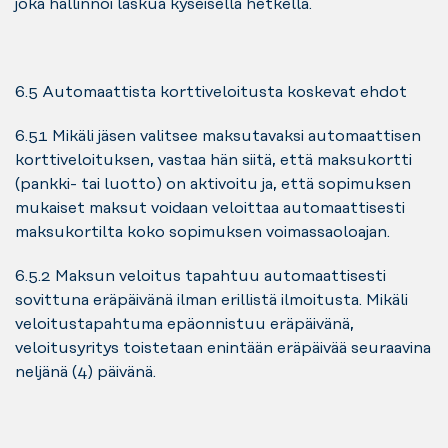
joka hallinnoi laskua kyseisellä hetkellä.
6.5 Automaattista korttiveloitusta koskevat ehdot
6.5.1 Mikäli jäsen valitsee maksutavaksi automaattisen
korttiveloituksen, vastaa hän siitä, että maksukortti
(pankki- tai luotto) on aktivoitu ja, että sopimuksen
mukaiset maksut voidaan veloittaa automaattisesti
maksukortilta koko sopimuksen voimassaoloajan.
6.5.2 Maksun veloitus tapahtuu automaattisesti
sovittuna eräpäivänä ilman erillistä ilmoitusta. Mikäli
veloitustapahtuma epäonnistuu eräpäivänä,
veloitusyritys toistetaan enintään eräpäivää seuraavina
neljänä (4) päivänä.