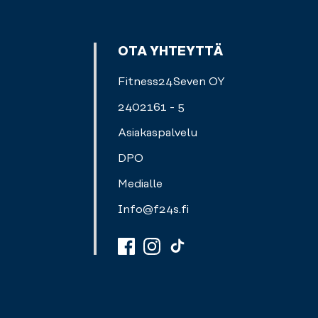
OTA YHTEYTTÄ
Fitness24Seven OY
2402161 - 5
Asiakaspalvelu
DPO
Medialle
Info@f24s.fi