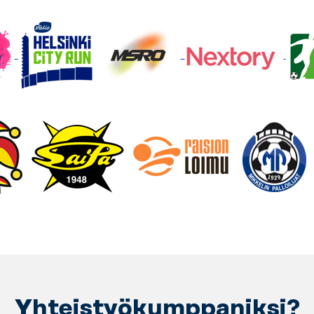
Yhteistyökumppaniksi?