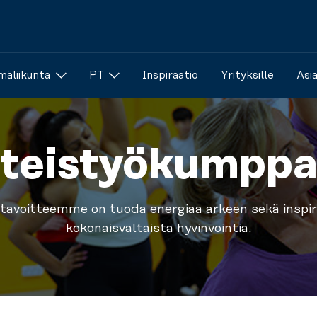
äliikunta
PT
Inspiraatio
Yrityksille
Asi
teistyökumppa
tavoitteemme on tuoda energiaa arkeen sekä inspir
kokonaisvaltaista hyvinvointia.