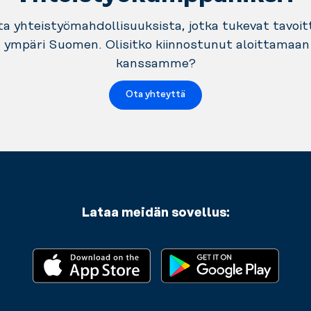
 yhteistyömahdollisuuksista, jotka tukevat tavoit
ä ympäri Suomen. Olisitko kiinnostunut aloittamaa
kanssamme?
Ota yhteyttä
Lataa meidän sovellus: