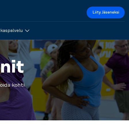
Liity Jäseneksi
akaspalvelu
nit
oida kohti