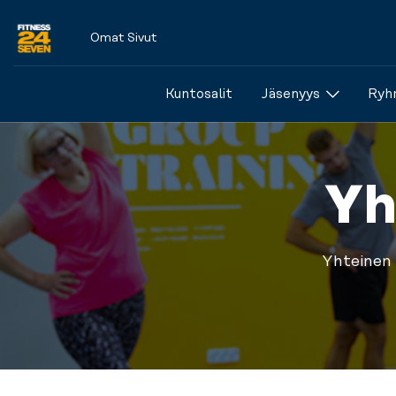
Omat Sivut
Logo
Kuntosalit
Jäsenyys
Ryhm
Yh
Yhteinen 