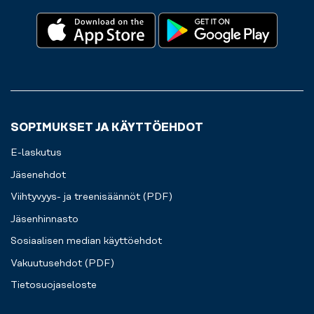
kerros
ylöspäin
ja
sali
on
heti
vasemmalla.
SOPIMUKSET JA KÄYTTÖEHDOT
E-laskutus
Jäsenehdot
Viihtyvyys- ja treenisäännöt (PDF)
Jäsenhinnasto
Sosiaalisen median käyttöehdot
Vakuutusehdot (PDF)
Tietosuojaseloste