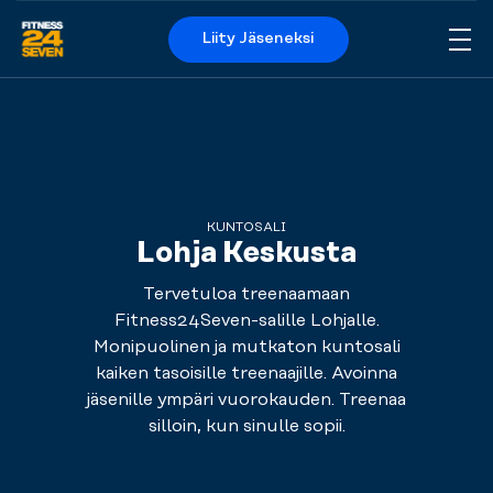
Liity Jäseneksi
Me
Logo
KUNTOSALI
Lohja Keskusta
Tervetuloa treenaamaan
Fitness24Seven-salille Lohjalle.
Monipuolinen ja mutkaton kuntosali
kaiken tasoisille treenaajille. Avoinna
jäsenille ympäri vuorokauden. Treenaa
silloin, kun sinulle sopii.