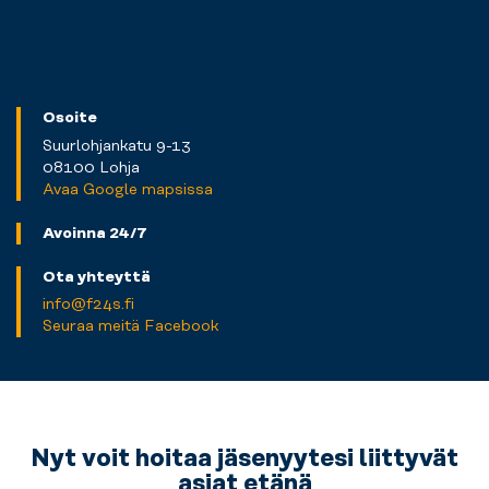
Osoite
Suurlohjankatu 9-13
08100 Lohja
Avaa Google mapsissa
Avoinna 24/7
Ota yhteyttä
info@f24s.fi
Seuraa meitä Facebook
Nyt voit hoitaa jäsenyytesi liittyvät
asiat etänä