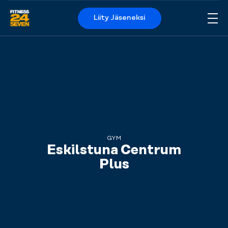
Liity Jäseneksi
Me
Logo
GYM
Eskilstuna Centrum
Plus