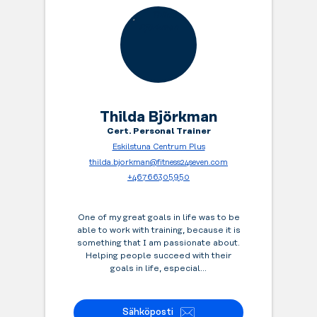
arvotavarasi
turvallisesti
kaapeissamme
sillä
aikaa,
kun
treenaat.
Thilda Björkman
Cert. Personal Trainer
Eskilstuna Centrum Plus
thilda.bjorkman@fitness24seven.com
+46766305950
One of my great goals in life was to be
able to work with training, because it is
something that I am passionate about.
Helping people succeed with their
goals in life, especial...
Sähköposti