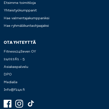
Etsimme toimitiloja
Yhteistyökumppanit
Hae valmentajakumppaniksi
Hae ryhmäliikuntaohjaajaksi
OTA YHTEYTTÄ
Fitness24Seven OY
2402161 - 5
Asiakaspalvelu
DPO
Medialle
Info@f24s.fi