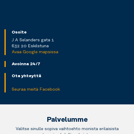
Osoite
J A Selanders gata 1
632 20 Eskilstuna
Avaa Google mapsissa
Avoinna 24/7
Ota yhteyttä
Seuraa meitä Facebook
Palvelumme
Valitse sinulle sopiva vaihtoehto monista erilaisista