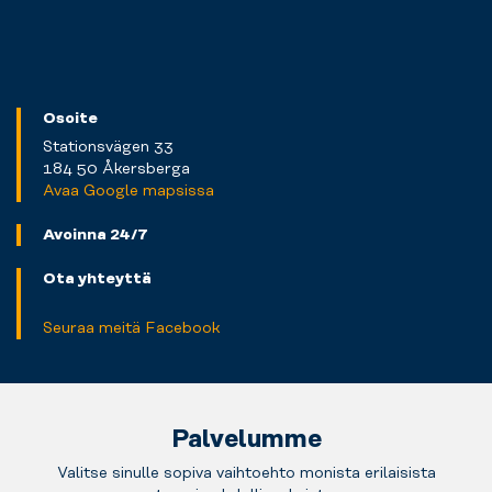
Osoite
Stationsvägen 33
184 50 Åkersberga
Avaa Google mapsissa
Avoinna 24/7
Ota yhteyttä
Seuraa meitä Facebook
Palvelumme
Valitse sinulle sopiva vaihtoehto monista erilaisista