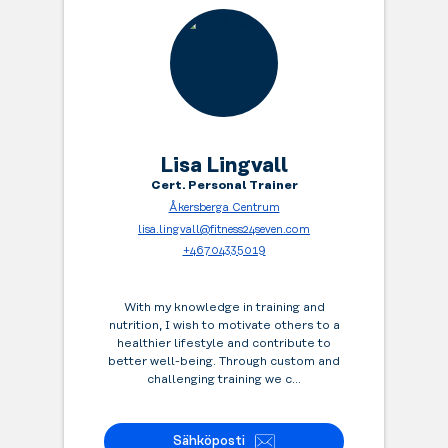
treenaat.
Lisa Lingvall
Cert. Personal Trainer
Åkersberga Centrum
lisa.lingvall@fitness24seven.com
+46704335019
With my knowledge in training and
nutrition, I wish to motivate others to a
healthier lifestyle and contribute to
better well-being. Through custom and
challenging training we c...
Sähköposti