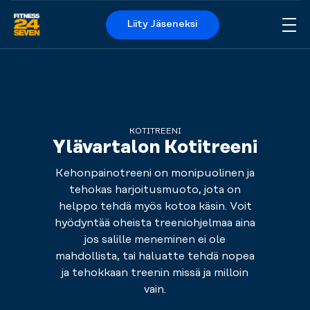
Liity Jäseneksi
Me
Logo
KOTITREENI
Ylävartalon Kotitreeni
Kehonpainotreeni on monipuolinen ja
tehokas harjoitusmuoto, jota on
helppo tehdä myös kotoa käsin. Voit
hyödyntää oheista treeniohjelmaa aina
jos salille meneminen ei ole
mahdollista, tai haluatte tehdä nopea
ja tehokkaan treenin missä ja milloin
vain.