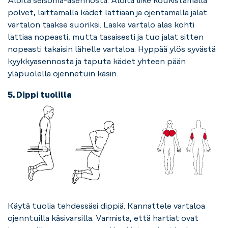
Aloita seisoma-asennosta. Aloita liike koukistamalla
polvet, laittamalla kädet lattiaan ja ojentamalla jalat
vartalon taakse suoriksi. Laske vartalo alas kohti
lattiaa nopeasti, mutta tasaisesti ja tuo jalat sitten
nopeasti takaisin lähelle vartaloa. Hyppää ylös syvästä
kyykkyasennosta ja taputa kädet yhteen pään
yläpuolella ojennetuin käsin.
5. Dippi tuolilla
Käytä tuolia tehdessäsi dippiä. Kannattele vartaloa
ojenntuilla käsivarsilla. Varmista, että hartiat ovat