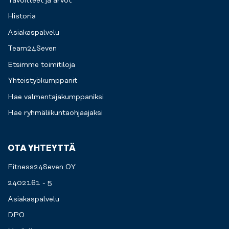
Tavoitteet ja arvot
Historia
Asiakaspalvelu
Team24Seven
Etsimme toimitiloja
Yhteistyökumppanit
Hae valmentajakumppaniksi
Hae ryhmäliikuntaohjaajaksi
OTA YHTEYTTÄ
Fitness24Seven OY
2402161 - 5
Asiakaspalvelu
DPO