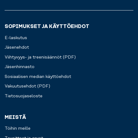
sinun
sinulle.
tarpeidesi
mukaisen
treeniohjelman
SOPIMUKSET JA KÄYTTÖEHDOT
ja
auttavat
E-laskutus
sinua
pääsemään
Jäsenehdot
harjoittelussasi
Viihtyvyys- ja treenisäännöt (PDF)
eteenpäin.
Sinä
Jäsenhinnasto
päätät,
mitä
Sosiaalisen median käyttöehdot
haluat
Vakuutusehdot (PDF)
saavuttaa
-
Tietosuojaseloste
nyt
on
aika
MEISTÄ
aloittaa.
Töihin meille