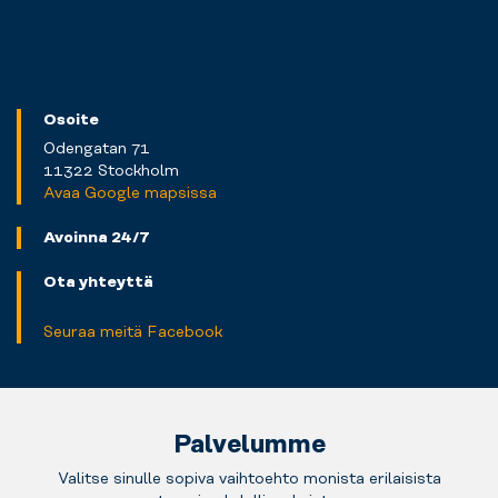
Osoite
Odengatan 71
11322 Stockholm
Avaa Google mapsissa
Avoinna 24/7
Ota yhteyttä
Seuraa meitä Facebook
Palvelumme
Valitse sinulle sopiva vaihtoehto monista erilaisista