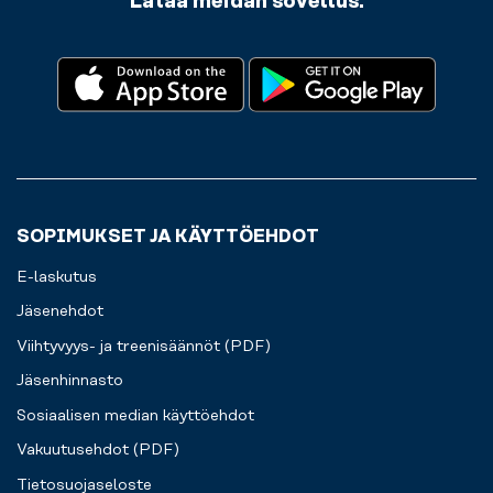
Lataa meidän sovellus:
sieltä
pois.
Kaikki
sujuvaa
harjoittelukokemusta
varten
juuri
sinulle.
SOPIMUKSET JA KÄYTTÖEHDOT
E-laskutus
Jäsenehdot
Viihtyvyys- ja treenisäännöt (PDF)
Jäsenhinnasto
Sosiaalisen median käyttöehdot
Vakuutusehdot (PDF)
Tietosuojaseloste