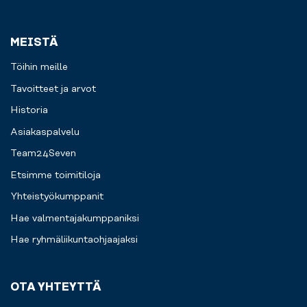
MEISTÄ
Töihin meille
Tavoitteet ja arvot
Historia
Asiakaspalvelu
Team24Seven
Etsimme toimitiloja
Yhteistyökumppanit
Hae valmentajakumppaniksi
Hae ryhmäliikuntaohjaajaksi
OTA YHTEYTTÄ