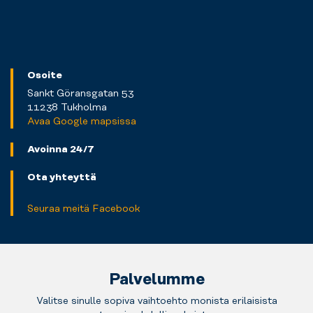
Osoite
Sankt Göransgatan 53
11238 Tukholma
Avaa Google mapsissa
Avoinna 24/7
Ota yhteyttä
Seuraa meitä Facebook
Palvelumme
Valitse sinulle sopiva vaihtoehto monista erilaisista