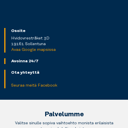
Osoite
Hvidovrestråket 3D
19161 Sollentuna
Avaa Google mapsissa
Avoinna 24/7
Ota yhteyttä
Seuraa meitä Facebook
Palvelumme
Valitse sinulle sopiva vaihtoehto monista erilaisista