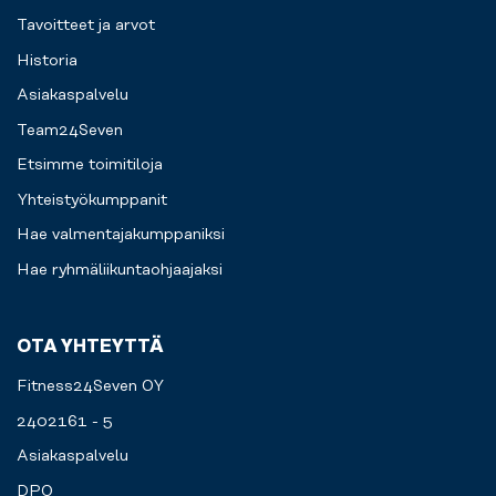
Tavoitteet ja arvot
Historia
Asiakaspalvelu
Team24Seven
Etsimme toimitiloja
Yhteistyökumppanit
Hae valmentajakumppaniksi
Hae ryhmäliikuntaohjaajaksi
OTA YHTEYTTÄ
Fitness24Seven OY
2402161 - 5
Asiakaspalvelu
DPO