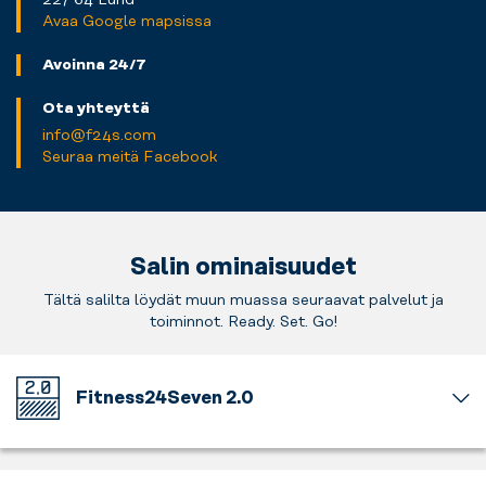
Avaa Google mapsissa
Avoinna 24/7
Ota yhteyttä
info@f24s.com
Seuraa meitä Facebook
Salin ominaisuudet
Tältä salilta löydät muun muassa seuraavat palvelut ja
toiminnot. Ready. Set. Go!
Fitness24Seven 2.0
Tämä
kuntosali
on