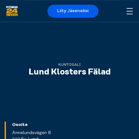
Liity Jäseneksi
Me
Logo
KUNTOSALI
Lund Klosters Fälad
Osoite
Annelundsvägen 8
227 64 Lund