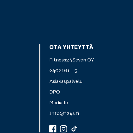
OTA YHTEYTTÄ
Fitness24Seven OY
2402161 - 5
Asiakaspalvelu
DPO
Medialle
Info@f24s.fi