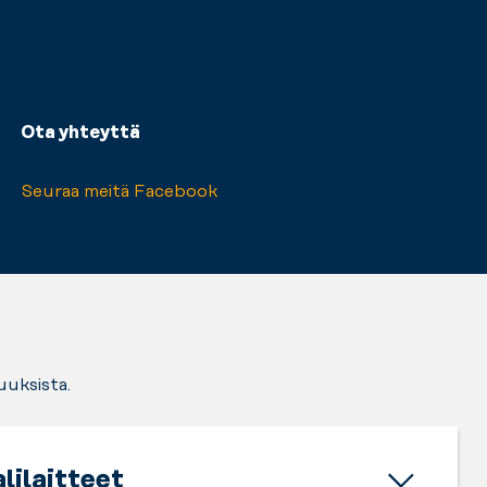
Ota yhteyttä
Seuraa meitä Facebook
uuksista.
lilaitteet