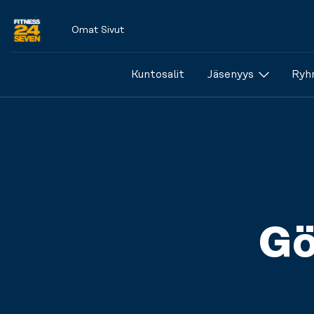
Omat Sivut
Logo
Kuntosalit
Jäsenyys
Ryhm
Gö