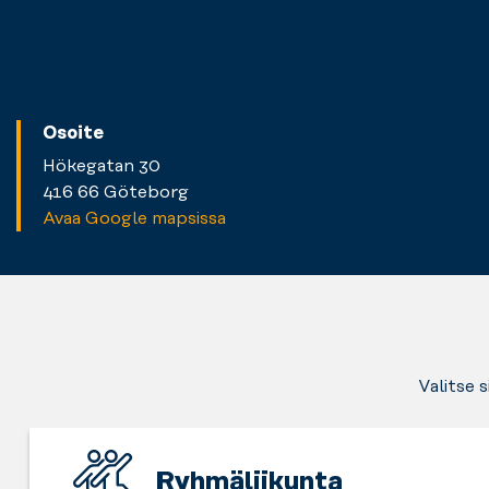
Osoite
Hökegatan 30
416 66 Göteborg
Avaa Google mapsissa
Valitse 
Ryhmäliikunta