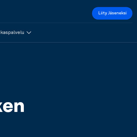
Liity Jäseneksi
akaspalvelu
ken