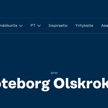
äliikunta
PT
Inspiraatio
Yrityksille
Asi
GYM
teborg Olskro