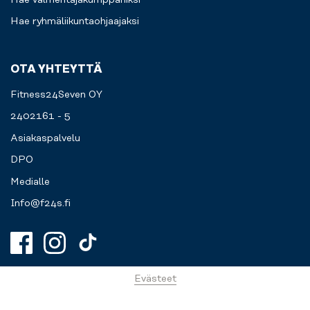
Hae ryhmäliikuntaohjaajaksi
OTA YHTEYTTÄ
Fitness24Seven OY
2402161 - 5
Asiakaspalvelu
DPO
Medialle
Info@f24s.fi
Evästeet