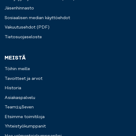
Jäsenhinnasto
Sosiaalisen median käyttöehdot
Vakuutusehdot (PDF)
Tietosuojaseloste
MEISTÄ
Töihin meille
Tavoitteet ja arvot
Historia
Asiakaspalvelu
Team24Seven
Etsimme toimitiloja
Yhteistyökumppanit
Hae valmentajakumppaniksi