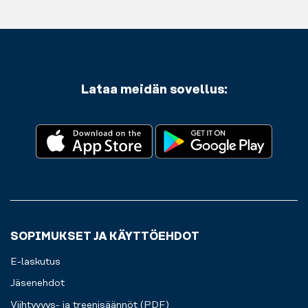
Säilytät
lihaksiasi
hyvää
arvotavarasi
kunnolla.
ruokaa.
turvallisesti
kaapeissamme
sillä
aikaa,
kun
Lataa meidän sovellus:
treenaat.
SOPIMUKSET JA KÄYTTÖEHDOT
E-laskutus
Jäsenehdot
Viihtyvyys- ja treenisäännöt (PDF)