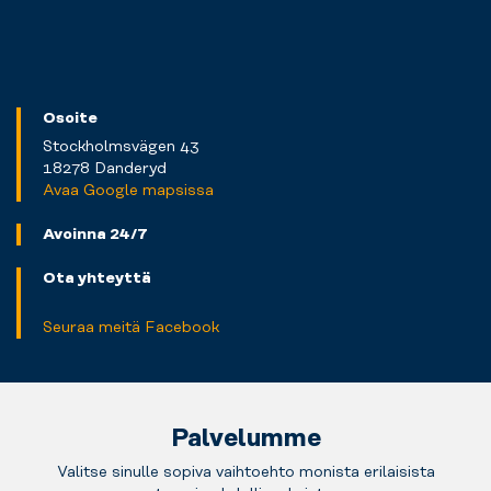
Osoite
Stockholmsvägen 43
18278 Danderyd
Avaa Google mapsissa
Avoinna 24/7
Ota yhteyttä
Seuraa meitä Facebook
Palvelumme
Valitse sinulle sopiva vaihtoehto monista erilaisista