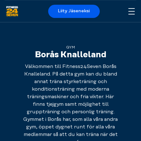
Liity Jäseneksi
Me
Logo
GYM
Borås Knalleland
Välkommen till Fitness24Seven Borås
Knalleland. På detta gym kan du bland
annat träna styrketräning och
konditionsträning med moderna
träningsmaskiner och fria vikter. Här
finns tjejgym samt möjlighet till
gruppträning och personlig träning.
Gymmet i Borås har, som alla våra andra
gym, öppet dygnet runt för alla våra
medlemmar så att du kan träna när det