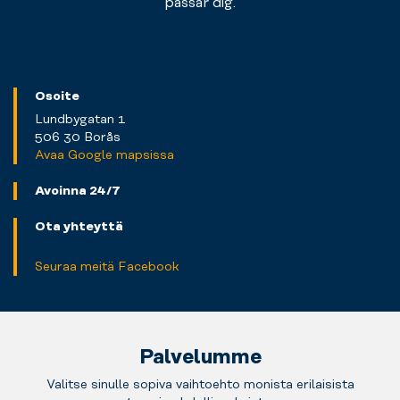
passar dig.
Osoite
Lundbygatan 1
506 30 Borås
Avaa Google mapsissa
Avoinna 24/7
Ota yhteyttä
Seuraa meitä Facebook
Palvelumme
Valitse sinulle sopiva vaihtoehto monista erilaisista