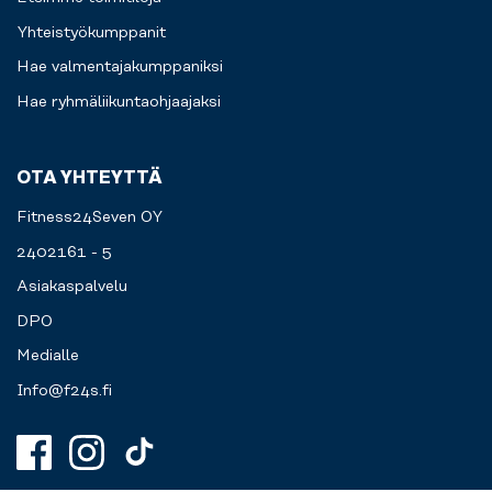
Yhteistyökumppanit
Hae valmentajakumppaniksi
Hae ryhmäliikuntaohjaajaksi
OTA YHTEYTTÄ
Fitness24Seven OY
2402161 - 5
Asiakaspalvelu
DPO
Medialle
Info@f24s.fi