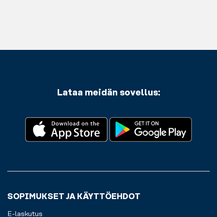
nyt
puhelimessa!
Tällä
kuntosalilla
käytät
sovellustamme
päästäksesi
kuntosalille
ja
Lataa meidän sovellus:
sieltä
pois.
Kaikki
sujuvaa
harjoittelukokemusta
varten
juuri
sinulle.
SOPIMUKSET JA KÄYTTÖEHDOT
E-laskutus