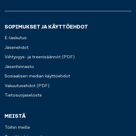
Lue
ja
lisää
treenisi
käyntiin.
SOPIMUKSET JA KÄYTTÖEHDOT
E-laskutus
Jäsenehdot
Viihtyvyys- ja treenisäännöt (PDF)
Jäsenhinnasto
Sosiaalisen median käyttöehdot
Vakuutusehdot (PDF)
Tietosuojaseloste
MEISTÄ
Töihin meille