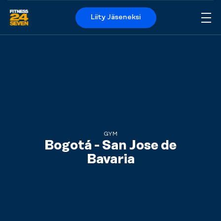
Liity Jäseneksi
Me
Logo
GYM
Bogotá - San Jose de
Bavaria