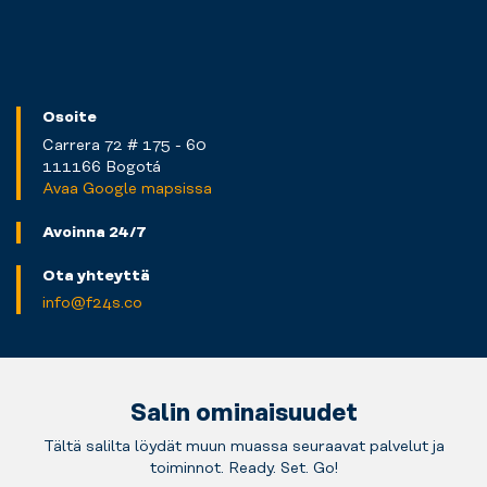
Osoite
Carrera 72 # 175 - 60
111166 Bogotá
Avaa Google mapsissa
Avoinna 24/7
Ota yhteyttä
info@f24s.co
Salin ominaisuudet
Tältä salilta löydät muun muassa seuraavat palvelut ja
toiminnot. Ready. Set. Go!