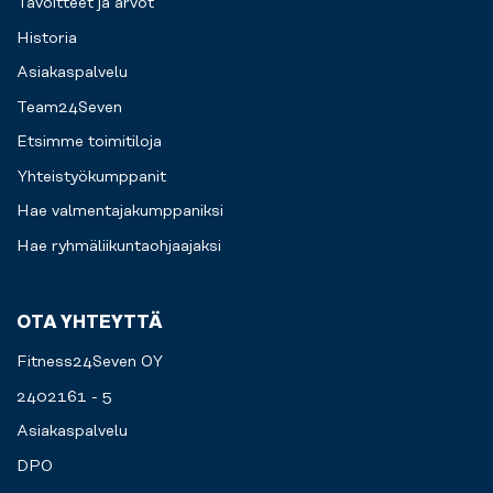
Tavoitteet ja arvot
Historia
Asiakaspalvelu
Team24Seven
Etsimme toimitiloja
Yhteistyökumppanit
Hae valmentajakumppaniksi
Hae ryhmäliikuntaohjaajaksi
OTA YHTEYTTÄ
Fitness24Seven OY
2402161 - 5
Asiakaspalvelu
DPO