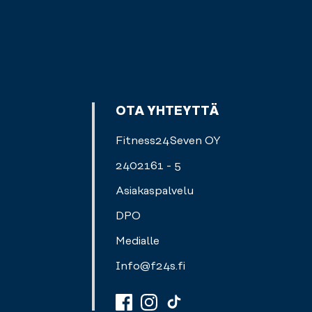
OTA YHTEYTTÄ
Fitness24Seven OY
2402161 - 5
Asiakaspalvelu
DPO
Medialle
Info@f24s.fi