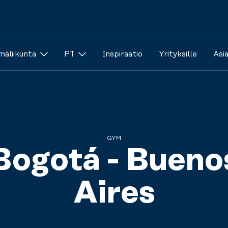
äliikunta
PT
Inspiraatio
Yrityksille
Asi
GYM
Bogotá - Bueno
Aires