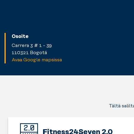
Osoite
Carrera 3 # 1 - 39
110321 Bogotá
Avaa Google mapsissa
Tältä salil
Fitness24Seven 2.0