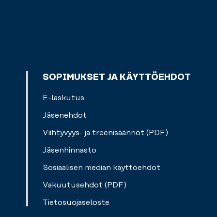
Tämä
kuinka.
kaipaa
kaipaat
kuntosali
-
tänään?
tarjoaa
esimerkiksi
laajan
foamrolleria,
valikoiman
keppiä
ryhmäliikuntatunteja.
tai
Taistele,
SOPIMUKSET JA KÄYTTÖEHDOT
kuminauhaa
tanssi
hyödyntämällä.
ja
E-laskutus
kehitä
Jäsenehdot
lihasvoimaasi
-
Viihtyvyys- ja treenisäännöt (PDF)
sinä
Jäsenhinnasto
päätät,
mille
Sosiaalisen median käyttöehdot
tunnille
Vakuutusehdot (PDF)
haluat
osallistua.
Tietosuojaseloste
Tunteihimme