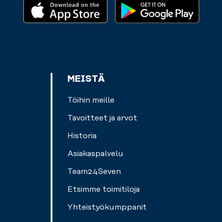
energiasi.
pintaan
Lue
ja
lisää
treenisi
käyntiin.
MEISTÄ
Töihin meille
Tavoitteet ja arvot
Historia
Asiakaspalvelu
Team24Seven
Etsimme toimitiloja
Yhteistyökumppanit