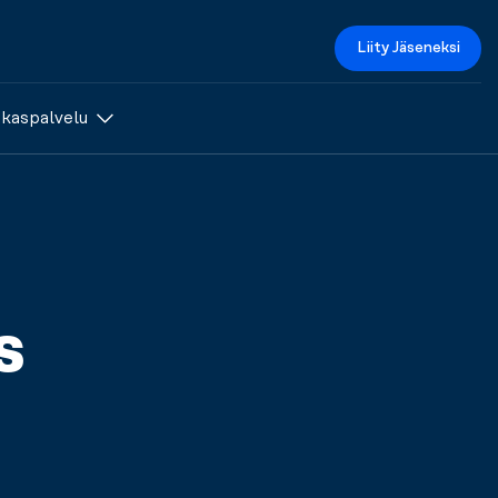
Liity Jäseneksi
akaspalvelu
s