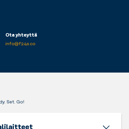
Ota yhteyttä
info@f24s.co
dy. Set. Go!
lilaitteet