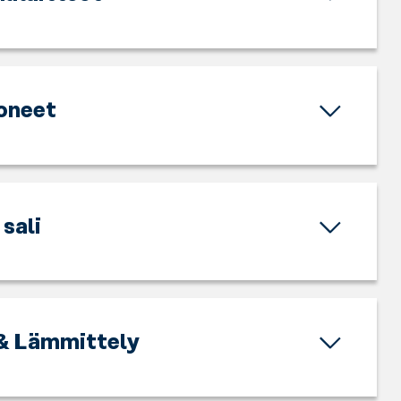
oneet
sali
& Lämmittely