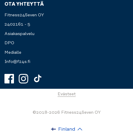
OTA YHTEYTTÄ
Fitness24Seven OY
2402161 - 5
Asiakaspalvelu
DPO
Medialle
Info@f24s.fi
Evästeet
©2018-2026 Fitness24Seven OY
Finland