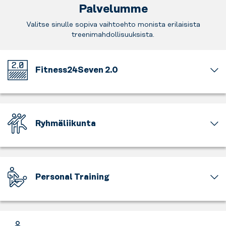
Palvelumme
Valitse sinulle sopiva vaihtoehto monista erilaisista
treenimahdollisuuksista.
Fitness24Seven 2.0
Lämpimästi
tervetuloa
upouudelle
ja
Ryhmäliikunta
päivitetylle
2.0
Treenaaminen
salille.
on
Tällä
hauskaa,
salilla
mutta
Personal Training
sisustus
yhdessä
on
vielä
Anna
raikkaampi
hauskempaa.
sertifioidun
ja
Liiku
Personal
valoisampi,
mahtavien
Trainerimme