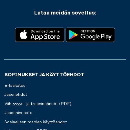
haasteisiin.
Säilytät
Lataa meidän sovellus:
arvotavarasi
turvallisesti
kaapeissamme
sillä
aikaa,
kun
treenaat.
SOPIMUKSET JA KÄYTTÖEHDOT
E-laskutus
Jäsenehdot
Viihtyvyys- ja treenisäännöt (PDF)
Jäsenhinnasto
Sosiaalisen median käyttöehdot