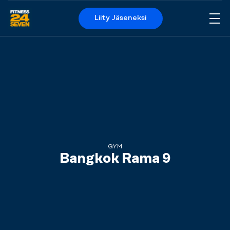
Liity Jäseneksi
Me
Logo
GYM
Bangkok Rama 9