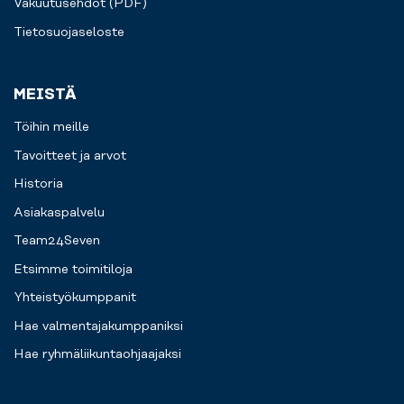
Vakuutusehdot (PDF)
Tietosuojaseloste
MEISTÄ
Töihin meille
Tavoitteet ja arvot
Historia
Asiakaspalvelu
Team24Seven
Etsimme toimitiloja
Yhteistyökumppanit
Hae valmentajakumppaniksi
Hae ryhmäliikuntaohjaajaksi